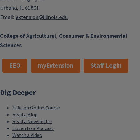
Urbana, IL 61801
Email:
extension@illinois.edu
College of Agricultural, Consumer & Environmental
Sciences
EEO
myExtension
Staff Login
Dig Deeper
Take an Online Course
Read a Blog
Read a Newsletter
Listen to a Podcast
Watch a Video