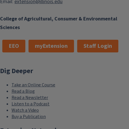
Email:
extension@illinois.edu
College of Agricultural, Consumer & Environmental
Sciences
EEO
myExtension
Staff Login
Dig Deeper
Take an Online Course
Read a Blog
Read a Newsletter
Listen to a Podcast
Watch a Video
Buy a Publication